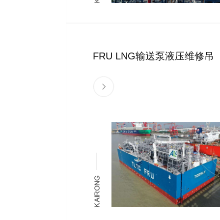
FRU LNG输送泵液压维修吊