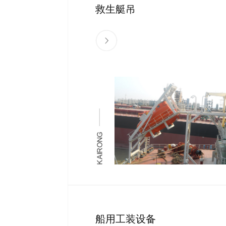
救生艇吊
船用工装设备