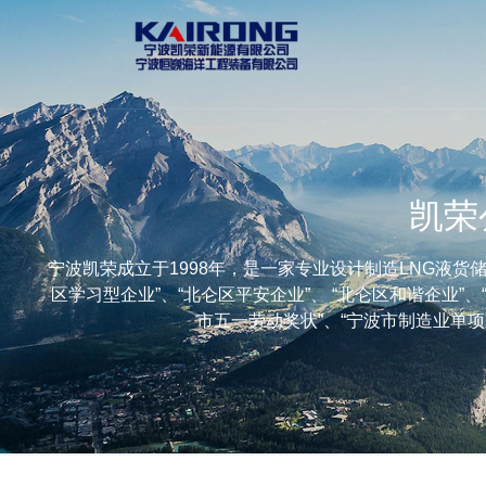
凯荣
宁波凯荣成立于1998年，是一家专业设计制造LNG液
区学习型企业”、“北仑区平安企业”、 “北仑区和谐企业”、
市五一劳动奖状”、“宁波市制造业单项