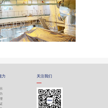
能力
关注我们
示
力
理
证