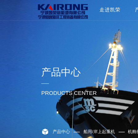
走进凯荣
了解凯荣
企业文化
组织架构
合作伙伴
荣誉奖项
产品中心
最新动态
多媒体
PRODUCTS CENTER
—
—
产品中心
船用/岸上起重机
机舱