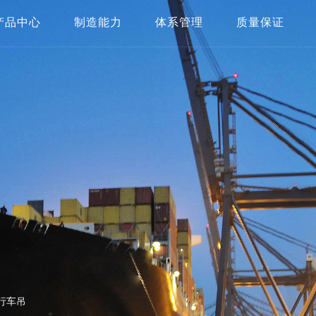
产品中心
制造能力
体系管理
质量保证
船用/岸上起重机
厂区展示
质量体系
检测与实验设备
LNG液货储运系统不锈钢产品
制造能力
HSE体系
行车吊