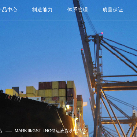
产品中心
制造能力
体系管理
质量保证
船用/岸上起重机
厂区展示
质量体系
检测与实验设备
LNG液货储运系统不锈钢产品
制造能力
HSE体系
—
品
MARK Ⅲ/GST LNG储运液货系统产品