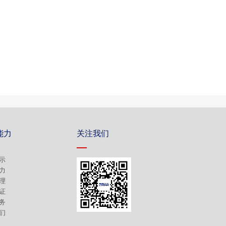
能力
关注我们
示
力
理
证
务
们